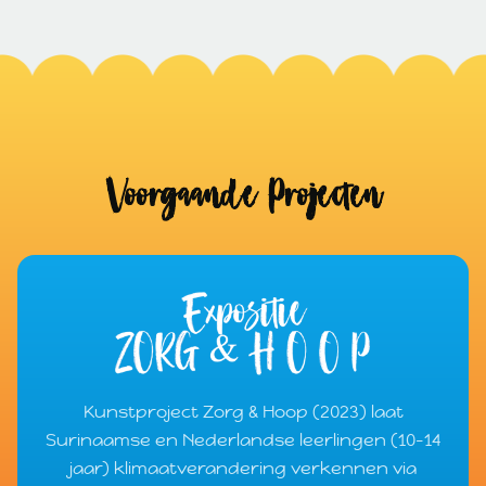
Voorgaande Projecten
Kunstproject Zorg & Hoop (2023) laat
Surinaamse en Nederlandse leerlingen (10-14
jaar) klimaatverandering verkennen via