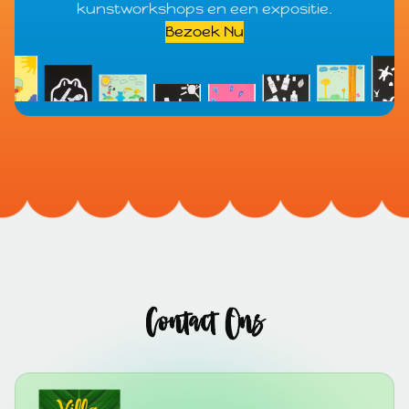
kunstworkshops en een expositie.
Bezoek Nu
Contact Ons