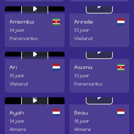
Play
Play
Amiemba
Annelie
Video
Video
14 jaar
13 jaar
Paramaribo
Vlieland
Play
Play
Ari
Asoma
Video
Video
15 jaar
13 jaar
Vlieland
Paramaribo
Play
Play
Ayah
Beau
Video
Video
14 jaar
16 jaar
Almere
Almere