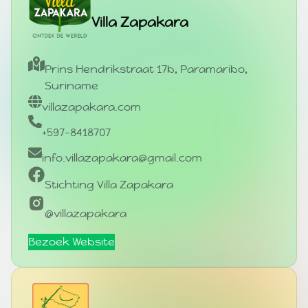
Villa Zapakara
Prins Hendrikstraat 17b, Paramaribo,
Suriname
villazapakara.com
+597-8418707
info.villazapakara@gmail.com
Stichting Villa Zapakara
@villazapakara
Bezoek Website